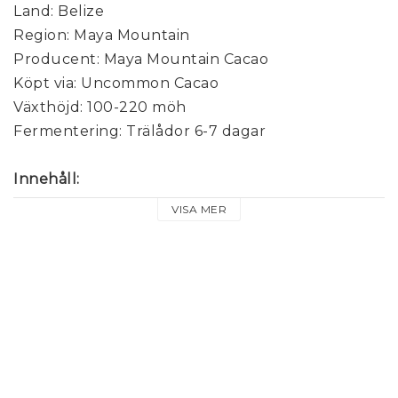
Land: Belize

Region: Maya Mountain

Producent: Maya Mountain Cacao

Köpt via: Uncommon Cacao

Växthöjd: 100-220 möh

Fermentering: Trälådor 6-7 dagar

Innehåll:
50g choklad

VISA MER
Kakaohalt 85%.

Ingredienser:
 Kakaobönor*, Socker*

*Ekologiska ingredienser

Kan innehålla spår av 
MJÖLK
Näringsdeklaration (per 100g):